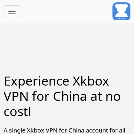
Skip to main content
Experience Xkbox
VPN for China at no
cost!
A single Xkbox VPN for China account for all