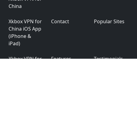
China
Xkbox VPN for
Contact
Popular Sites
China iOS App
(iPhone &
iPad)
Xkbox VPN for
Features
Testimonials
China Android
Xkbox VPN for
Affiliates
App
China
Program
Permission
Windows
Xkbox VPN for
Privacy Policy
Ver: 6.0.0
China macOS
English
简体中文