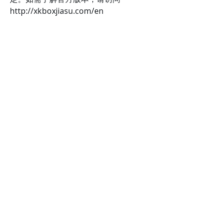
http://xkboxjiasu.com/en
Previous
Next
Footer
Download
Blogs
FAQ
Xkbox VPN for
China
Xkbox VPN for
Contact
Popular Sites
China iOS App
(iPhone &
iPad)
Xkbox VPN for
Features
Testimonials
China Android