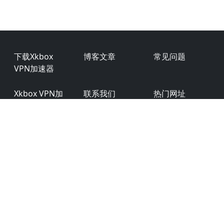
Footer
下载Xkbox
博客文章
常见问题
VPN加速器
Xkbox VPN加
联系我们
热门网址
速器 iOS App
(iPhone &
iPad)
Xkbox VPN加
产品特点
用户评价
速器 Android
Xkbox VPN加
商务合作
用户权限
速器 Windows