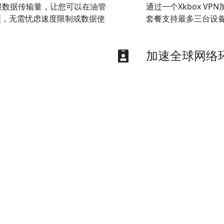
无限数据传输量，让您可以在油管
通过一个Xkbox V
频，无需忧虑速度限制或数据使
套餐支持最多三台设
加速全球网络
，包括信用卡、PayPal、微信
Xkbox VPN加速
题，从而使他们能够
博客文章
常
联系我们
热