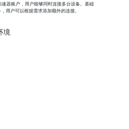
PN加速器账户，用户能够同时连接多台设备。基础
备，用户可以根据需求添加额外的连接。
环境
器利用先进的加密技术来帮助用户克服在线审查的问
绕过地理限制以及应用程序和服务的障碍。
见问题
门网址