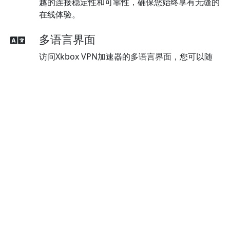
越的连接稳定性和可靠性，确保您始终享有无缝的
在线体验。
多语言界面
访问Xkbox VPN加速器的多语言界面，您可以随
时切换语言，以满足您的语言偏好。
最佳的加密技术
Xkbox VPN加速器采用最先进的AES 256位加密技
术，确保数据得到强有力的保护和安全性。
高级泄漏防护
Xkbox VPN加速器的强大泄漏保护已默认启用，
确保您的隐私与安全得到保障。
全球访问
Xkbox VPN加速器保证您可以从任何地点访问各